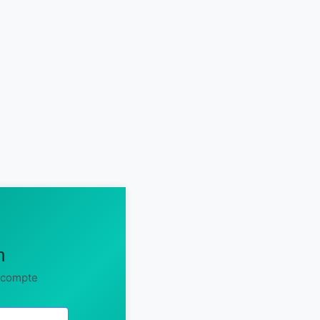
n
 compte